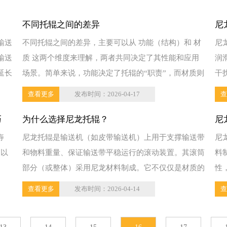
不同托辊之间的差异
尼
输送
不同托辊之间的差异，主要可以从 功能（结构）和 材
尼
输送
质 这两个维度来理解，两者共同决定了其性能和应用
润
延长
场景。简单来说，功能决定了托辊的“职责”，而材质则
干
决定...
查看更多
发布时间：2026-04-17
查
巧
为什么选择尼龙托辊？
尼
寿
尼龙托辊是输送机（如皮带输送机）上用于支撑输送带
尼
“以
和物料重量、保证输送带平稳运行的滚动装置。其滚筒
料
部分（或整体）采用尼龙材料制成。它不仅仅是材质的
性
改变，更...
色
查看更多
发布时间：2026-04-14
查