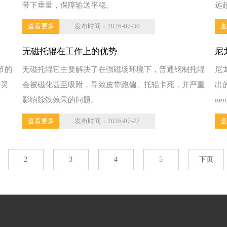
带下垂量，保障输送平稳。
远
查看更多
发布时间：2026-07-30
查
无磁托辊在工作上的优势
尼
节的
无磁托辊它主要解决了在强磁场环境下，普通钢制托辊
尼
“灵
会被磁化甚至吸附，导致皮带跑偏、托辊卡死，并严重
出
影响除铁效果的问题。
n
查看更多
发布时间：2026-07-27
查
2
3
4
5
下页