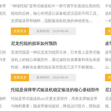
食带
“伸缩托辊”是带式输送机中一类可调节长度或位置的托
不
——伸缩托辊
龙托
辊组的总称，核心作用是让设备能灵活适应不同工况，
送
支撑输送带和物料，适配输送机机身的伸缩变化...
一
查看更多
发布时间：2026-08-06
查
尼龙托辊的损坏如何预防
皮
它的
尼龙托辊是一种以尼龙为辊筒主体，它本质上是带式输
皮
料变
送机上的核心承载部件，通过减轻自身重量和优化表面
吸
性能，来解决金属托辊在某些恶劣工况下不耐腐蚀...
山
查看更多
发布时间：2026-08-03
查
托辊是保障带式输送机稳定输送的核心基础部件
尼
物料
托辊是带式输送机zui主要支承部件，用来支撑输送带
尼
众
与物料重量；随皮带被动旋转，降低运行阻力，限制皮
能