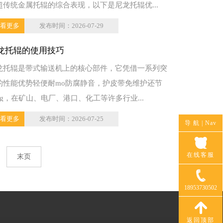
超传统金属托辊的综合表现，以下是尼龙托辊优...
看更多
发布时间：2026-07-29
龙托辊的使用技巧
龙托辊是带式输送机上的核心部件，它凭借一系列突
的性能优势轻便耐mo防腐静音，护皮带免维护还节
eng，在矿山、电厂、港口、化工等许多行业...
看更多
发布时间：2026-07-25
导 航 |
Nav
在线客服
末页
18953730502
返回顶部