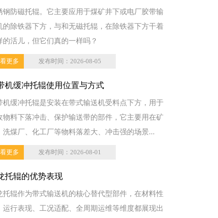
锈钢防磁托辊。它主要应用于煤矿井下或电厂胶带输
机的除铁器下方，与和无磁托辊，在除铁器下方干着
样的活儿，但它们真的一样吗？
看更多
发布时间：2026-08-05
带机缓冲托辊使用位置与方式
带机缓冲托辊是安装在带式输送机受料点下方，用于
收物料下落冲击、保护输送带的部件，它主要用在矿
、洗煤厂、化工厂等物料落差大、冲击强的场景...
看更多
发布时间：2026-08-01
龙托辊的优势表现
龙托辊作为带式输送机的核心替代型部件，在材料性
、运行表现、工况适配、全周期运维等维度都展现出