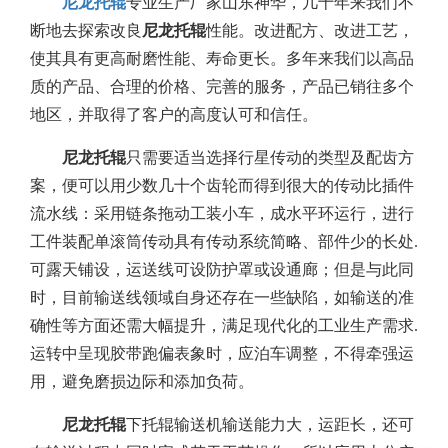
尼龙托辊
专业生产厂家山东神华，几十年来我们不
断地去探索改良
尼龙托辊
性能。改进配方、改进工艺，
使其具有更高耐磨性能、寿命更长。多年来我们以高品
质的产品、合理的价格、完善的服务，产品已销往多个
地区，并取得了客户的高度认可和信任。
尼龙托辊
只需要适当选择行星传动的类型及配齿方
案，便可以用少数几十个齿轮而得到很大的传动比插件
流水线：采用链条拖动工装小车，成水平环运行，进行
工件装配单滚筒传动具有传动系统简略、部件少的长处.
可露天铺设，运送线可设防护罩或设通廊；但是与此同
时，目前输送线领域自身还存在一些缺陷，如输送的准
确性等方面还需大幅提升，满足现代化的工业生产需求.
运转中呈现胶带跑偏表象时，应泊车调整，不得牵强运
用，避免磨损边际和添加负荷。
尼龙托辊
下托辊输送机输送能力大，运距长，还可