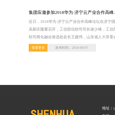
集团应邀参加2018华为·济宁云产业合作高峰
近日，2018华为·济宁云产业合作高峰论坛在济宁
坛并与华为公司成功签约
高新区隆重召开，工信部信软司司长谢少锋，工信
软司两化融合推进处处长王建伟，山东省人大常委
主任...
查看更多
发布时间：2018-09-07
地址：