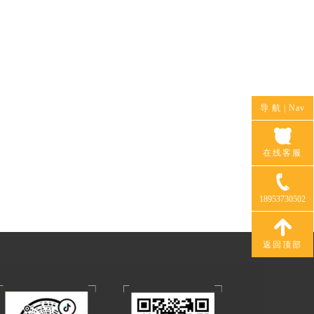
导 航 |
Nav
在线客服
18953730502
返回顶部