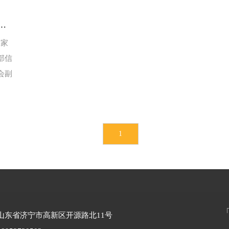
论
国家
部信
会副
1
山东省济宁市高新区开源路北11号