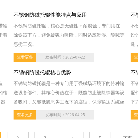
不锈钢防磁托辊性能特点‌与应用
不
带输
不锈钢防磁托辊，核心是无磁性 + 耐腐蚀，专门用在
不
干着
除铁器下方，避免被磁力吸附，同时适应潮湿、酸碱等
设
恶劣工况。
造
xiao
查看更多
发布时间：2026-07-22
查
不锈钢防磁托辊核心优势
不
造
不锈钢防磁托辊是一种专门用于强磁场环境下的特种输
不
的核
送设备部件。其核心价值在于：既能防止被除铁器等设
配
铁器
备吸附，又能抵御恶劣工况下的腐蚀，保障输送系统an
下
全、稳...
运
查看更多
发布时间：2026-04-25
查