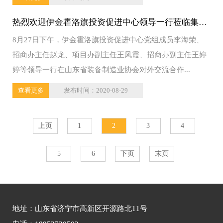
热烈欢迎伊金霍洛旗投资促进中心领导一行莅临集团
8月27日下午，伊金霍洛旗投资促进中心党组成员李海荣、
参观考察
招商办主任赵龙、项目办副主任王凤霞、招商办副主任王婷
婷等领导一行在山东省装备制造业协会对外交流合作...
查看更多
发布时间：2020-08-29
上页
1
2
3
4
5
6
下页
末页
地址：山东省济宁市高新区开源路北11号