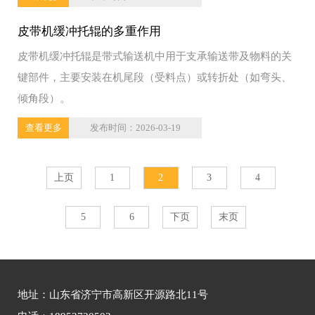
皮带机缓冲托辊的多重作用
皮带机缓冲托辊是带式输送机中用于支承输送带及物料的关
键部件，主要安装在机尾段（受料点）或转折处（如弯头、
倾角段）。
查看更多
发布时间：2026-03-19
上页
1
2
3
4
5
6
下页
末页
地址：山东省济宁市高新区开源路北11号