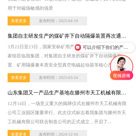
用于对磁场敏感的场景
查看更多
发布时间：2025-04-19
集团自主研发生产的煤矿井下自动隔爆装置再次通过
3月22日至23日，国家安标矿用产品安全标志中心检验所专
可以介绍下你们的产品么？
现场评审
家组莅临我集团，对集团自主研发的煤矿井下自动隔爆装
置、矿用隔爆兼本质安全型真空电磁起动器等核心产...
查看更多
发布时间：2025-03-24
山东集团又一产品生产基地在滕州市天工机械有限公
12月14日，一场意义重大的揭牌仪式在滕州市天工机械有限
司落成并举行揭牌仪式
公司工业园区隆重举行。此次仪式标志着我集团与滕州市天
工机械有限公司联合制造公司的正式成立，开启了...
查看更多
发布时间：2024-12-16