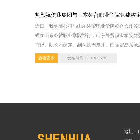
热烈祝贺我集团与山东外贸职业学院达成校
近日，我集团公司与山东外贸职业学院校企合作签
作
式在山东外贸职业学院举行，山东外贸职业学院党
书记、院长刁建东、副院长周厚才、国际贸易系党
书记苏春...
查看更多
发布时间：2018-06-30
地址：