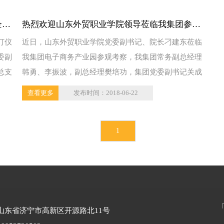
企合
热烈欢迎山东外贸职业学院领导莅临我集团参观
订仪
近日，山东外贸职业学院党委副书记、院长刁建东莅临
考察
委副
我集团电子商务产业园参观考察，我集团常务副总经理
总支
韩勇、李振波，副总经理樊培功，集团党委副书记关成
辉，办公...
查看更多
发布时间：2018-06-22
1
山东省济宁市高新区开源路北11号