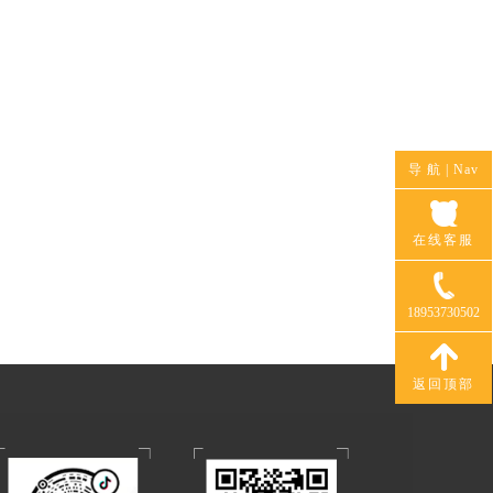
导 航 |
Nav
在线客服
18953730502
返回顶部