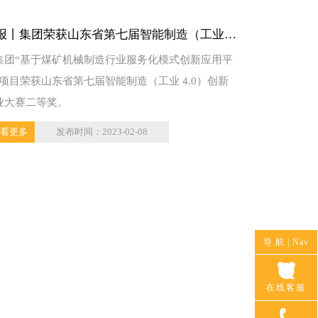
报丨集团荣获山东省第七届智能制造（工业
集团“基于煤矿机械制造行业服务化模式创新应用平
.0）创新创业大赛二等奖
”项目荣获山东省第七届智能制造（工业 4.0）创新
业大赛二等奖。
看更多
发布时间：2023-02-08
导 航 |
Nav
在线客服