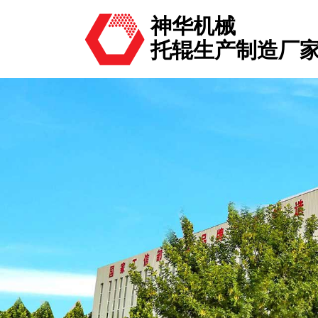
神华机械
托辊生产制造厂