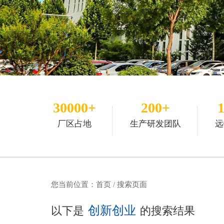
30000+
200+
厂区占地
生产研发团队
远
您当前位置：
首页
/ 搜索页面
创新创业
以下是
的搜索结果