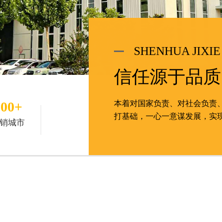
SHENHUA JIXIE
信任源于品质
100+
本着对国家负责、对社会负责
打基础，一心一意谋发展，实
销城市