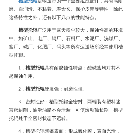
槽型托辊
是输送带的一个重要组成配件，具有高耐
磨、自润滑、不粘着、寿命长、保护皮带等特性，除此
这些特性之外，还有以下几点的性能特点。
槽型托辊
广泛用于露天粉尘较大，腐蚀性高的环境
中、如矿山、电厂、钢厂、石料厂、水泥厂、洗煤厂、
盐厂、碱厂、化肥厂、码头等所有运送场所经常使用槽
型托辊。
1．
槽型托辊
具有耐腐蚀性特点：酸碱盐均对其不
起腐蚀作用。
2．
槽型托辊
硬度强：耐磨性强。
3．密封性好：槽型托辊全密封，两端装有塑料迷
宫密封圈，油滑油脂不会泄漏，可使滚动轴长期；槽型
托辊处于全密封状态下运转。
4．槽型托辊陶瓷表面：形成氧化膜，表面光滑，