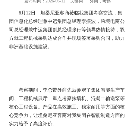
发布时间：2026-06-12 关键词：
外商，考察
6月12日，坦桑尼亚客商莅临我集团考察交流，集
团信息化总经理兼中运集团总经理李振波，跨境电商公
司总经理兼中运集团副总经理张行等领导热情接待，双
方就工程机械采购达成合作并现场签署采购合同，助力
非洲基础设施建设。
考察期间，李总带外商先后参观了集团智能生产车
间、工程机械展厅，重点考察抹墙机、混凝土输送泵等
核心工程设备。产品在高效施工、稳定耐用等方面的核
心竞争力，让坦桑尼亚客商对我集团在智能制造方面的
实力给予了高度评价。