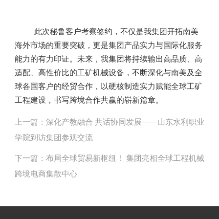
此次秘鲁客户考察签约，不仅是我集团开拓南美
海外市场的重要突破，更是集团产品实力与国际化服务
能力的有力印证。未来，我集团将持续输出高品质、高
适配、高性价比的工矿机械设备，不断深化与南美及全
球各国客户的经贸合作，以硬核制造实力赋能全球工矿
工程建设，书写跨境合作共赢的崭新篇章。
上一篇：
深化产教融合 共话协同发展——山东水利职业
学院到访集团参观交流
下一篇：
布局全球贸易新枢纽！ 集团亮相全球工程机械
跨境电商集散中心