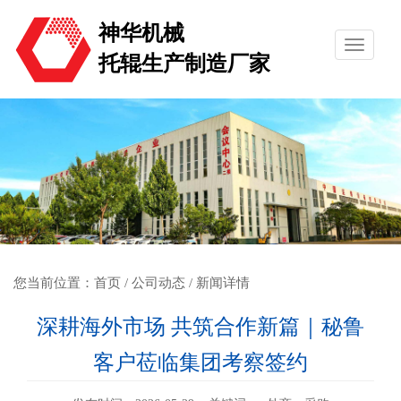
神华机械
托辊生产制造厂家
您当前位置：
首页
/
公司动态
/ 新闻详情
深耕海外市场 共筑合作新篇｜秘鲁
客户莅临集团考察签约