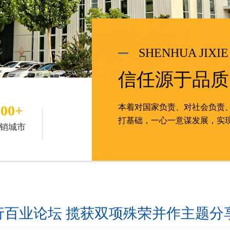
SHENHUA JIXIE
信任源于品质
100+
本着对国家负责、对社会负责
打基础，一心一意谋发展，实
销城市
行百业论坛 揽获双项殊荣并作主题分