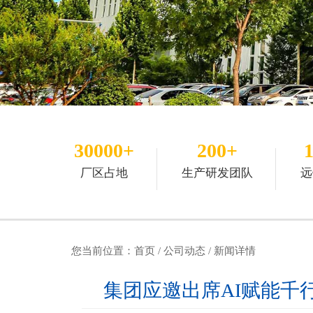
30000+
200+
厂区占地
生产研发团队
远
您当前位置：
首页
/
公司动态
/ 新闻详情
集团应邀出席AI赋能千