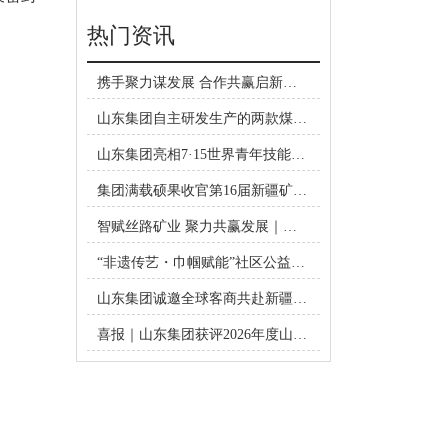
热门资讯
携手聚力谋发展 合作共赢启新篇
｜济宁联通公司领导莅临山东集团
山东集团自主研发生产的两款煤矿
考察洽谈合作
井下自动隔爆装置成功取得矿用产
山东集团亮相7·15世界青年技能日
品安全标志证书
济宁主题活动
集团满载硕果收官第16届新疆矿博
会
智赋丝路矿业 聚力共赢发展｜山
东集团惊艳亮相第16届新疆国际矿
“非遗传艺・巾帼赋能”社区公益项
博会
目共建签约仪式在山东集团圆满举
山东集团诚邀全球客商共赴新疆矿
行
博会
喜报｜山东集团获评2026年度山东
省出口品牌企业