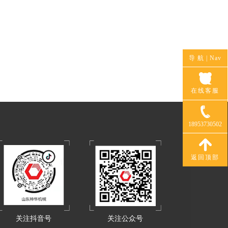
导 航 |
Nav
在线客服
18953730502
返回顶部
关注抖音号
关注公众号