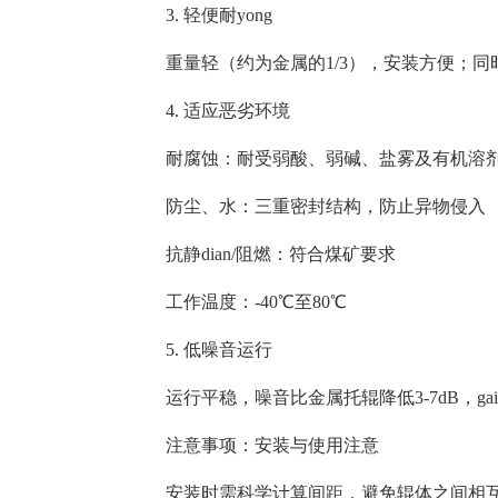
3. 轻便耐yong
重量轻（约为金属的1/3），安装方便；同时
4. 适应恶劣环境
耐腐蚀：耐受弱酸、弱碱、盐雾及有机溶
防尘、水：三重密封结构，防止异物侵入
抗静dian/阻燃：符合煤矿要求
工作温度：-40℃至80℃
5. 低噪音运行
运行平稳，噪音比金属托辊降低3-7dB，g
注意事项：安装与使用注意
安装时需科学计算间距，避免辊体之间相