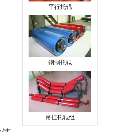
平行托辊
钢制托辊
吊挂托辊组
换密封