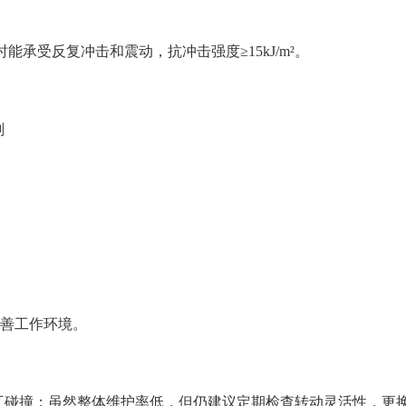
能承受反复冲击和震动，抗冲击强度≥15kJ/m²。
剂
ai善工作环境。
互碰撞；虽然整体维护率低，但仍建议定期检查转动灵活性，更