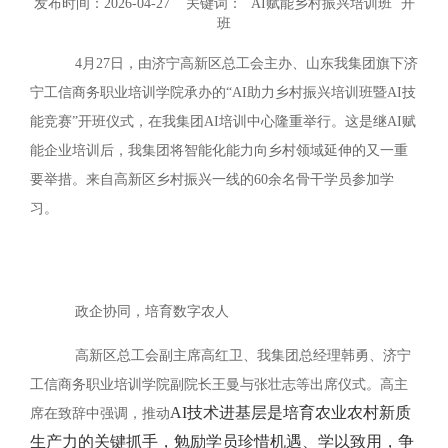
发布时间：2026-04-27 关键词：
AI赋能乡村振兴培训班
开
班
4月27日，由济宁高新区总工会主办、山东我集团旗下济
宁工信商务职业培训学院承办的“AI助力乡村振兴培训班暨AI技
能竞赛”开班仪式，在我集团AI培训中心隆重举行。这是继AI赋
能企业培训后，我集团将智能化能力向乡村领域延伸的又一重
要举措。来自高新区乡村振兴一线的60余名骨干学员参加学
习。
政企协同，培育数字农人
高新区总工会副主席高红卫、我集团总经理韩勇、济宁
工信商务职业培训学院副院长王曼与张壮志等出席仪式。高主
AI技术进基层是培育农业农村新质
席在致辞中强调，推动
生产力的关键抓手，勉励学员珍惜机遇、学以致用，争