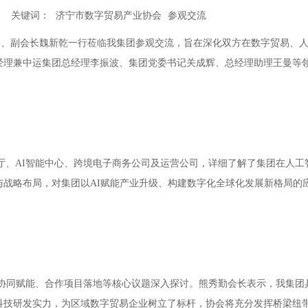
-21 关键词：
济宁市数字贸易产业协会
参观交流
秀勤、副会长魏新乾一行莅临我集团参观交流，旨在深化双方在数字贸易、
经理兼中运集团总经理李振波、集团党委书记关成辉、总经理助理王曼等
厅、
AI智能中心、跨境电子商务公司及运营公司，详细了解了集团在人工
战略布局，对集团以AI赋能产业升级、构建数字化全球化发展新格局的
I协同赋能、合作项目落地等核心议题深入探讨。熊秀勤会长表示，我集团
科技研发实力，为区域数字贸易企业树立了标杆，协会将充分发挥桥梁纽