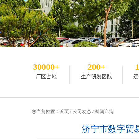
30000+
200+
厂区占地
生产研发团队
远
您当前位置：
首页
/
公司动态
/ 新闻详情
济宁市数字贸