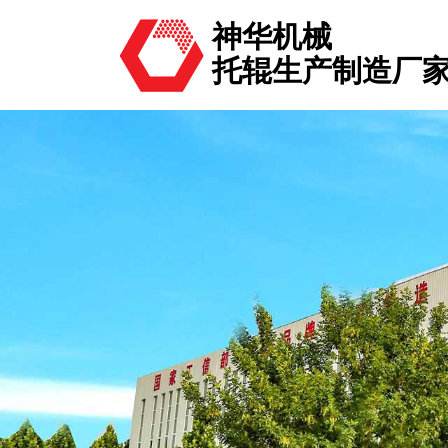
神华机械
托辊生产制造厂