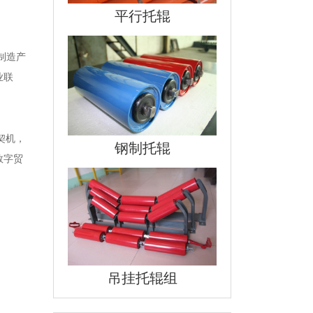
平行托辊
制造产
业联
契机，
钢制托辊
数字贸
吊挂托辊组