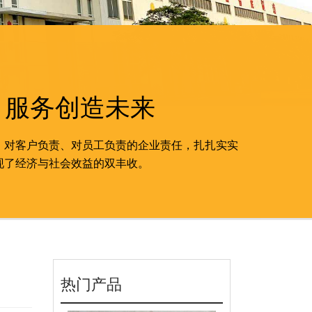
 服务创造未来
、对客户负责、对员工负责的企业责任，扎扎实实
现了经济与社会效益的双丰收。
热门产品