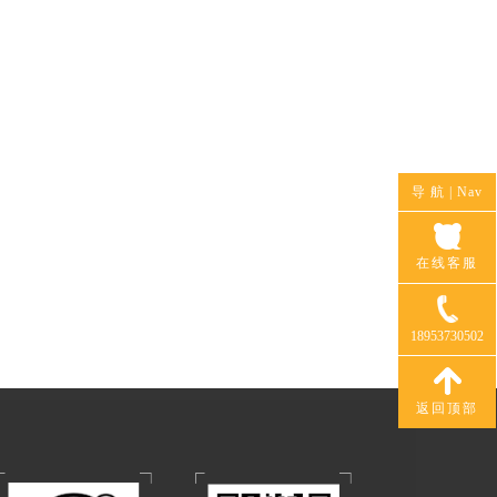
导 航 |
Nav
在线客服
18953730502
返回顶部