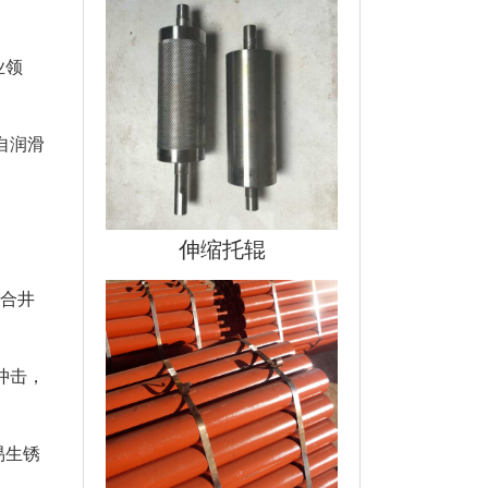
业领
自润滑
伸缩托辊
：
适合井
冲击，
易生锈