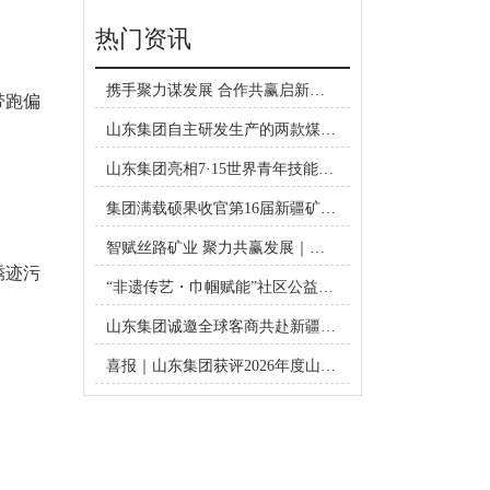
热门资讯
携手聚力谋发展 合作共赢启新篇
带跑偏
｜济宁联通公司领导莅临山东集团
山东集团自主研发生产的两款煤矿
考察洽谈合作
井下自动隔爆装置成功取得矿用产
山东集团亮相7·15世界青年技能日
品安全标志证书
济宁主题活动
集团满载硕果收官第16届新疆矿博
会
智赋丝路矿业 聚力共赢发展｜山
锈迹污
东集团惊艳亮相第16届新疆国际矿
“非遗传艺・巾帼赋能”社区公益项
博会
目共建签约仪式在山东集团圆满举
山东集团诚邀全球客商共赴新疆矿
行
博会
喜报｜山东集团获评2026年度山东
省出口品牌企业