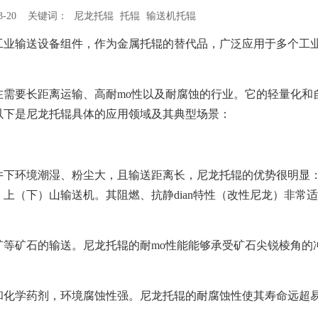
03-20 关键词：
尼龙托辊
托辊
输送机托辊
工业输送设备组件，作为金属托辊的替代品，广泛应用于多个工
在需要长距离运输、高耐mo性以及耐腐蚀的行业。它的轻量化和
以下是尼龙托辊具体的应用领域及其典型场景：
井下环境潮湿、粉尘大，且输送距离长，尼龙托辊的优势很明显
上（下）山输送机。其阻燃、抗静dian特性（改性尼龙）非常
矿等矿石的输送。尼龙托辊的耐mo性能能够承受矿石尖锐棱角的
和化学药剂，环境腐蚀性强。尼龙托辊的耐腐蚀性使其寿命远超