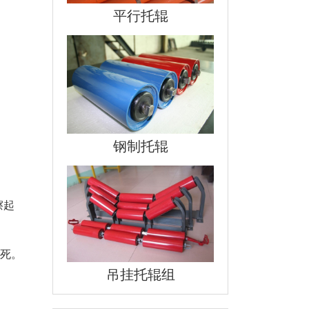
平行托辊
钢制托辊
擦起
卡死。
吊挂托辊组