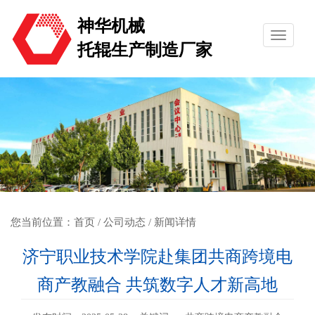
神华机械
托辊生产制造厂家
您当前位置：
首页
/
公司动态
/ 新闻详情
济宁职业技术学院赴集团共商跨境电
商产教融合 共筑数字人才新高地