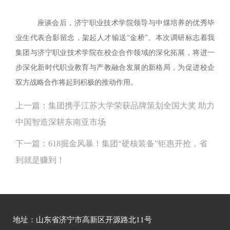
座谈会后，
济宁职业技术学院领导与中煤培养的优秀毕
业生代表合影留念，架起人才输送
“金桥”。本次调研标志着我
集团与济宁职业技术学院在校企合作领域的深化拓展，将进一
步深化新时代职业教育与产教融合发展的新格局，为促进校企
双方战略合作将起到积极的推动作用。
上一篇：
集团携手江苏大学荣获品牌策划全国大奖 助力
中国智造深耕东南亚市场
下一篇：
618掘金风暴！集团“硬核装备”钜惠开抢，省
到就是赚到！
地址：山东省济宁市高新区开源路北11号