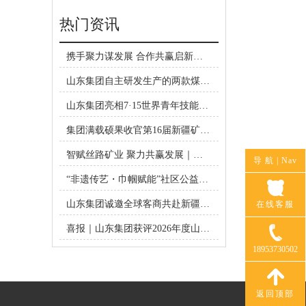
热门资讯
携手聚力谋发展 合作共赢启新篇
｜济宁联通公司领导莅临山东集团
山东集团自主研发生产的两款煤矿
考察洽谈合作
井下自动隔爆装置成功取得矿用产
山东集团亮相7·15世界青年技能日
品安全标志证书
济宁主题活动
集团满载硕果收官第16届新疆矿博
会
智赋丝路矿业 聚力共赢发展｜山
导 航 |
Nav
东集团惊艳亮相第16届新疆国际矿
“非遗传艺・巾帼赋能”社区公益项
博会
目共建签约仪式在山东集团圆满举
山东集团诚邀全球客商共赴新疆矿
在线客服
行
博会
喜报｜山东集团获评2026年度山东
省出口品牌企业
18953730502
返回顶部