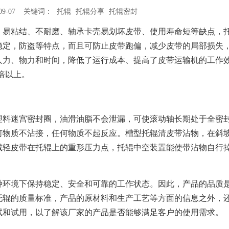
09-07 关键词：
托辊
托辊分享
托辊密封
，易粘结、不耐磨、轴承卡壳易划坏皮带、使用寿命短等缺点，
稳定，防盗等特点，而且可防止皮带跑偏，减少皮带的局部损失
人力、物力和时间，降低了运行成本、提高了皮带运输机的工作
倍以上。
：
塑料迷宫密封圈，油滑油脂不会泄漏，可使滚动轴长期处于全密
何物质不沾接，任何物质不起反应。槽型托辊清皮带沾物，在斜
减轻皮带在托辊上的重形压力点，托辊中空装置能使带沾物自行
种环境下保持稳定、安全和可靠的工作状态。因此，产品的品质
托辊的质量标准，产品的原材料和生产工艺等方面的信息之外，
试和试用，以了解该厂家的产品是否能够满足客户的使用需求。