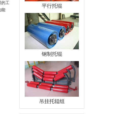
湛的工
平行托辊
的能
钢制托辊
吊挂托辊组