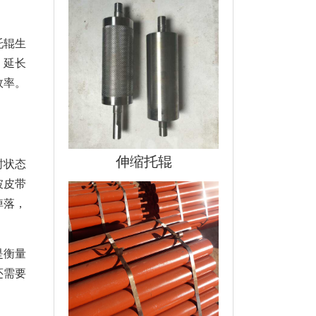
托辊生
，延长
效率。
伸缩托辊
封状态
坡皮带
掉落，
是衡量
还需要